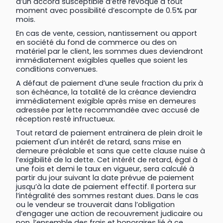
d’un accord susceptible d’être révoqué à tout
moment avec possibilité d’escompte de 0.5% par
mois.
En cas de vente, cession, nantissement ou apport
en société du fond de commerce ou des on
matériel par le client, les sommes dues deviendront
immédiatement exigibles quelles que soient les
conditions convenues.
A défaut de paiement d’une seule fraction du prix à
son échéance, la totalité de la créance deviendra
immédiatement exigible après mise en demeures
adressée par lette recommandée avec accusé de
réception resté infructueux.
Tout retard de paiement entrainera de plein droit le
paiement d'un intérêt de retard, sans mise en
demeure préalable et sans que cette clause nuise à
l’exigibilité de la dette. Cet intérêt de retard, égal à
une fois et demi le taux en vigueur, sera calculé à
partir du jour suivant la date prévue de paiement
jusqu’à la date de paiement effectif. Il portera sur
l’intégralité des sommes restant dues. Dans le cas
ou le vendeur se trouverait dans l’obligation
d’engager une action de recouvrement judicaire ou
non, l’ensemble des frais et honoraires lié à ce